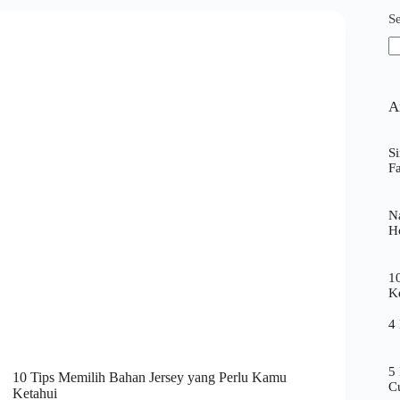
S
A
S
F
N
H
1
K
4
5
10 Tips Memilih Bahan Jersey yang Perlu Kamu
C
Ketahui